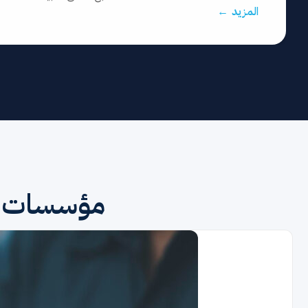
المزيد ←
مؤسسات حق