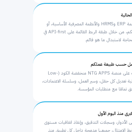
حالية
يتصل كل تطبيق بأنظمة ERP وHRMS والأنظمة المصرفية الأساسية، أو
أي نظام مؤسسي لديكم، من خلال طبقة الربط القائمة على API-first في
مل حسب طبيعة عملكم
تطبيقات المتجر مبنية على منصة NTG APPS منخفضة الكود (Low-
إمكانية تعديل كل حقل، وسير العمل، وسلسلة الاعتمادات،
افق تمامًا مع متطلبات المؤسسة.
برى منذ اليوم الأول
ى الأدوار، وسجلات التدقيق، وإنفاذ اتفاقيات مستوى
SLA)، وضوابط الامتثال، جميعها مدمجة داخل كل تطبيق منذ