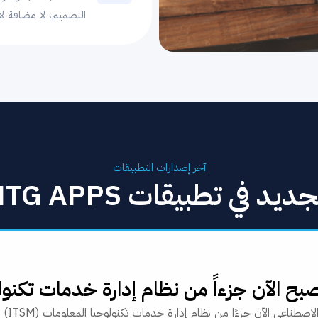
التصميم، لا مضافة لاح
آخر إصدارات التطبيقات
جديد في تطبيقات NTG APPS
آن جزءاً من نظام إدارة خدمات تكنولوجيا المع
ا من نظام إدارة خدمات تكنولوجيا المعلومات (ITSM) من NTG Apps كان بناء تطبيق عملي يتطلب في السابق شهورًا