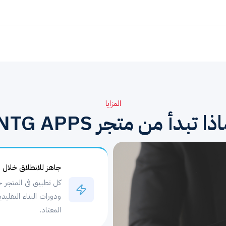
المزايا
ذا تبدأ من متجر NTG APPS؟
جاهز للانطلاق خلال أي
كل تطبيق في المتجر ج
ودورات البناء التقليد
المعتاد.